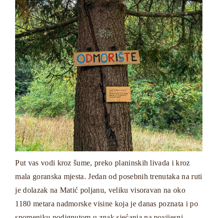
Put vas vodi kroz šume, preko planinskih livada i kroz
mala goranska mjesta. Jedan od posebnih trenutaka na ruti
je dolazak na Matić poljanu, veliku visoravan na oko
1180 metara nadmorske visine koja je danas poznata i po
spomeniku podignutom u znak sjećanja na povijesni