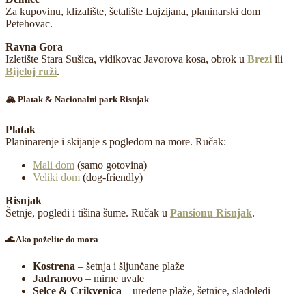
Za kupovinu, klizalište, šetalište Lujzijana, planinarski dom
Petehovac.
Ravna Gora
Izletište Stara Sušica, vidikovac Javorova kosa, obrok u
Brezi
ili
Bijeloj ruži
.
🏔️ Platak & Nacionalni park Risnjak
Platak
Planinarenje i skijanje s pogledom na more. Ručak:
Mali dom
(samo gotovina)
Veliki dom
(dog-friendly)
Risnjak
Šetnje, pogledi i tišina šume. Ručak u
Pansionu Risnjak
.
🌊 Ako poželite do mora
Kostrena
– šetnja i šljunčane plaže
Jadranovo
– mirne uvale
Selce & Crikvenica
– uređene plaže, šetnice, sladoledi