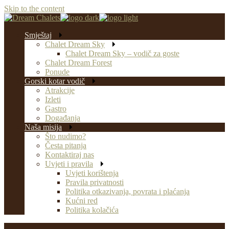
Skip to the content
Smještaj
Chalet Dream Sky
Chalet Dream Sky – vodič za goste
Chalet Dream Forest
Ponude
Gorski kotar vodič
Atrakcije
Izleti
Gastro
Događanja
Naša misija
Što nudimo?
Česta pitanja
Kontaktiraj nas
Uvjeti i pravila
Uvjeti korištenja
Pravila privatnosti
Politika otkazivanja, povrata i plaćanja
Kućni red
Politika kolačića