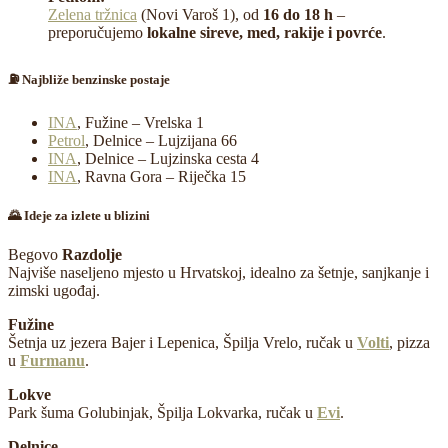
Zelena tržnica
(Novi Varoš 1), od
16 do 18 h
–
preporučujemo
lokalne sireve, med, rakije i povrće
.
⛽ Najbliže benzinske postaje
INA
, Fužine – Vrelska 1
Petrol
, Delnice – Lujzijana 66
INA
, Delnice – Lujzinska cesta 4
INA
, Ravna Gora – Riječka 15
🌄 Ideje za izlete u blizini
Begovo
Razdolje
Najviše naseljeno mjesto u Hrvatskoj, idealno za šetnje, sanjkanje i
zimski ugođaj.
Fužine
Šetnja uz jezera Bajer i Lepenica, Špilja Vrelo, ručak u
Volti
, pizza
u
Furmanu
.
Lokve
Park šuma Golubinjak, Špilja Lokvarka, ručak u
Evi
.
Delnice