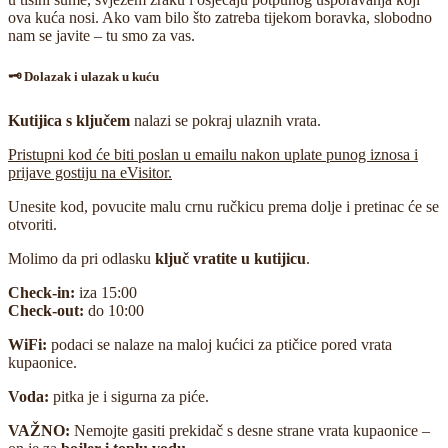
ova kuća nosi. Ako vam bilo što zatreba tijekom boravka, slobodno
nam se javite – tu smo za vas.
🗝️ Dolazak i ulazak u kuću
Kutijica s ključem
nalazi se pokraj ulaznih vrata.
Pristupni kod će biti poslan u emailu nakon uplate punog iznosa i
prijave gostiju na eVisitor.
Unesite kod, povucite malu crnu ručkicu prema dolje i pretinac će se
otvoriti.
Molimo da pri odlasku
ključ vratite u kutijicu
.
Check-in:
iza 15:00
Check-out:
do 10:00
WiFi:
podaci se nalaze na maloj kućici za ptičice pored vrata
kupaonice.
Voda:
pitka je i sigurna za piće.
VAŽNO:
Nemojte gasiti prekidač s desne strane vrata kupaonice –