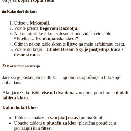
on je za
bojler i toplu vodu
.
🏡 Kako doći do kuće
Uđete u
Mrkopalj
.
Vozite prema
Begovom Razdolju
.
Nakon otprilike 2 km, s desne strane vidjet ćete tablu
“Fortica – Frankopanska staza”
.
Odmah nakon table skrenite
lijevo
na malu asfaltiranu cestu.
Vozite do kraja –
Chalet Dream Sky je posljednja kuća s
desne strane.
💦 Korištenje jacuzzija
Jacuzzi je postavljen na
36°C
– ugodno za opuštanje u bilo koje
doba dana.
Ako jacuzzi koristite
više od dva dana
zaredom, potrebno je
dodati
tabletu klora
.
Kako dodati klor:
Tablete se nalaze u
vanjskoj ostavi
prema šumi.
Ubacite tabletu u
plutaču za klor
(plastična posudica u
jacuzziju)
ili
u
filter
.