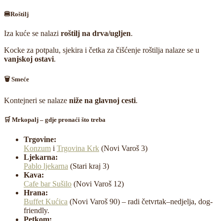
🍔Roštilj
Iza kuće se nalazi
roštilj na drva/ugljen
.
Kocke za potpalu, sjekira i četka za čišćenje roštilja nalaze se u
vanjskoj ostavi
.
🗑️ Smeće
Kontejneri se nalaze
niže na glavnoj cesti
.
🛒 Mrkopalj – gdje pronaći što treba
Trgovine:
Konzum
i
Trgovina Krk
(Novi Varoš 3)
Ljekarna:
Pablo ljekarna
(Stari kraj 3)
Kava:
Cafe bar Sušilo
(Novi Varoš 12)
Hrana:
Buffet Kućica
(Novi Varoš 90) – radi četvrtak–nedjelja, dog-
friendly.
Petkom: