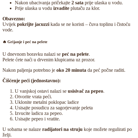
Nakon ubacivanja pričekajte
2 sata
prije ulaska u vodu.
Prije ulaska u vodu
izvadite
plutaču za klor.
Obavezno:
Uvijek
pokrijte jacuzzi
kada se ne koristi – čuva toplinu i čistoću
vode.
🔥 Grijanje i peć na pelete
U dnevnom boravku nalazi se
peć na pelete
.
Pelete ćete naći u drvenim klupicama uz prozor.
Nakon paljenja potrebno je
oko 20 minuta
da peć počne raditi.
Čišćenje peći (jednostavno):
U vanjskoj ostavi nalazi se
usisivač za pepeo
.
Otvorite vrata peći.
Uklonite metalni poklopac ladice
Usisajte posudicu za sagorjevanje peleta
Izvucite ladicu za pepeo.
Usisajte pepeo i vratite.
U sobama se nalaze
radijatori na struju
koje možete regulirati po
želji.