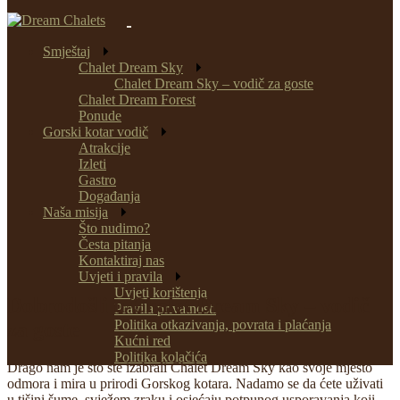
Smještaj
Chalet Dream Sky
Chalet Dream Sky – vodič za goste
Chalet Dream Forest
Ponude
Gorski kotar vodič
Atrakcije
Izleti
Gastro
Događanja
Naša misija
Što nudimo?
Česta pitanja
Kontaktiraj nas
Uvjeti i pravila
Uvjeti korištenja
Dobrodošli u Chalet Dream Sky – vodič
Pravila privatnosti
Politika otkazivanja, povrata i plaćanja
za goste
Kućni red
Politika kolačića
Drago nam je što ste izabrali Chalet Dream Sky kao svoje mjesto
odmora i mira u prirodi Gorskog kotara. Nadamo se da ćete uživati
u tišini šume, svježem zraku i osjećaju potpunog usporavanja koji