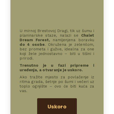
U mirnoj Brestovoj Dragi, tik uz šumu i
planinarske staze, nalazi se
Chalet
Dream Forest,
namijenjena boravku
do 4 osobe
. Okružena je zelenilom,
bez prometa i gužve, idealna za one
koji žele jednostavno – biti u tišini i
prirodi.
Trenutno je u fazi pripreme i
uređenja, a otvaranje je uskoro.
Ako tražite mjesto za povlačenje iz
ritma grada, šetnje po šumi i večeri uz
toplo ognjište – ovo će biti kuća za
vas.
Uskoro