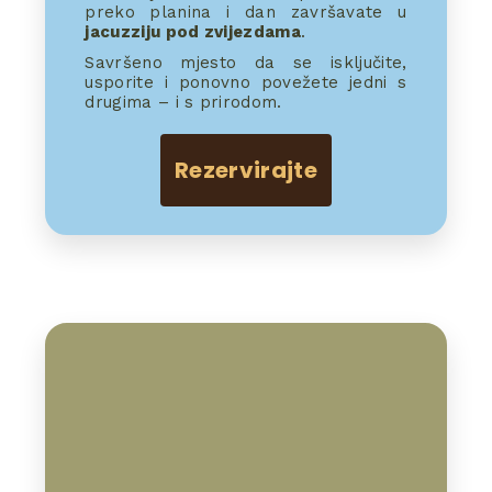
preko planina i dan završavate u
jacuzziju pod zvijezdama
.
Savršeno mjesto da se isključite,
usporite i ponovno povežete jedni s
drugima – i s prirodom.
Rezervirajte