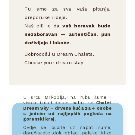
Tu smo za sva vaša pitanja,
preporuke i ideje.
Naš cilj je da
vaš boravak bude
nezaboravan — autentičan, pun
doživljaja i lakoće.
Dobrodošli u Dream Chalets.
Choose your dream stay
U srcu Mrkoplja, na rubu šume i
visoko iznad doline, nalazi se
Chalet
Dream Sky
–
drvena kuća za 4 osobe
s jednim od najljepših pogleda na
goranski kraj.
Ovdje se budite uz šapat šume,
doručkujete dok oblaci polako klize