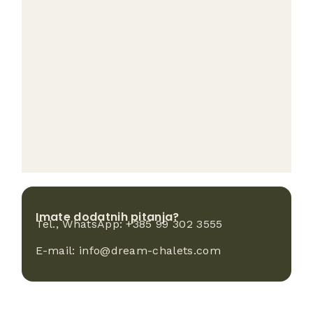
Imate dodatnih pitanja?
Tel., WhatsApp:
+385 99 302 3555
E-mail:
info@dream-chalets.com