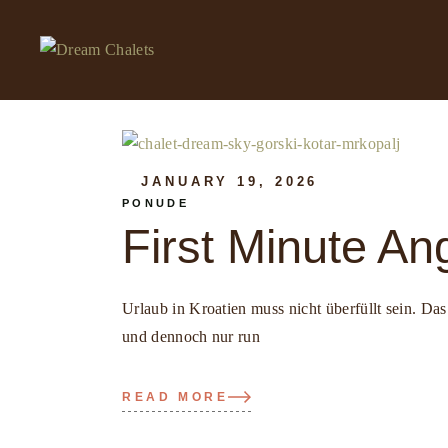
Skip
to
the
content
JANUARY 19, 2026
PONUDE
First Minute An
Urlaub in Kroatien muss nicht überfüllt sein. D
und dennoch nur run
READ MORE