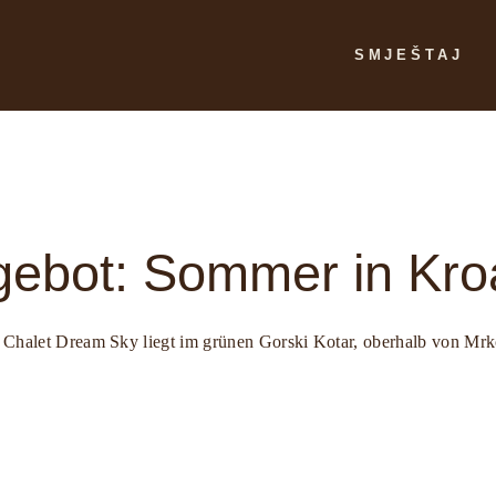
SMJEŠTAJ
Chalet Dream Sk
Chalet Dream For
Ponude
gebot: Sommer in Kro
as Chalet Dream Sky liegt im grünen Gorski Kotar, oberhalb von Mrk