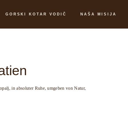
GORSKI KOTAR VODIČ
NAŠA MISIJA
y
Atrakcije
Što nudimo?
est
Izleti
Česta pitanja
Gastro
Kontaktiraj nas
atien
Događanja
Uvjeti i pravila
opalj, in absoluter Ruhe, umgeben von Natur,