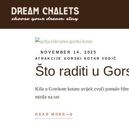
Skip
to
the
content
NOVEMBER 14, 2025
ATRAKCIJE
GORSKI KOTAR VODIČ
Što raditi u Go
Kiša u Gorskom kotaru uvijek zvuči pomalo filmsk
miriše na sm
READ MORE