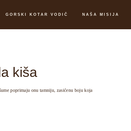
GORSKI KOTAR VODIČ
NAŠA MISIJA
y
Atrakcije
Što nudimo?
est
Izleti
Česta pitanja
Gastro
Kontaktiraj nas
a kiša
Događanja
Uvjeti i pravila
 šume poprimaju onu tamniju, zasićenu boju koja