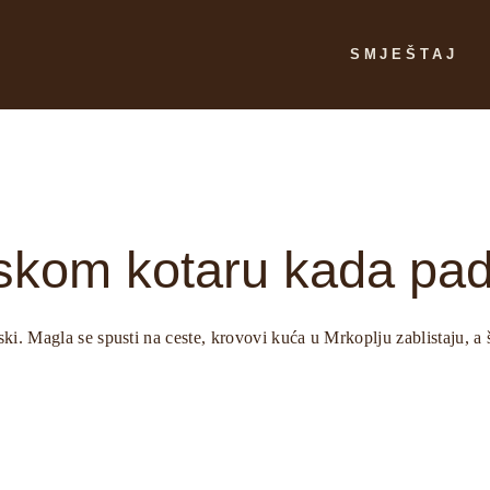
SMJEŠTAJ
Chalet Dream Sk
Chalet Dream For
Ponude
rskom kotaru kada pad
i. Magla se spusti na ceste, krovovi kuća u Mrkoplju zablistaju, a